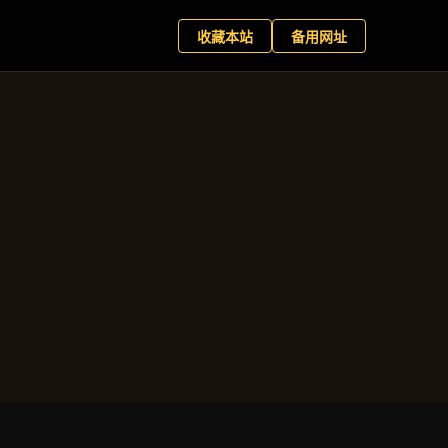
博 官网
预约